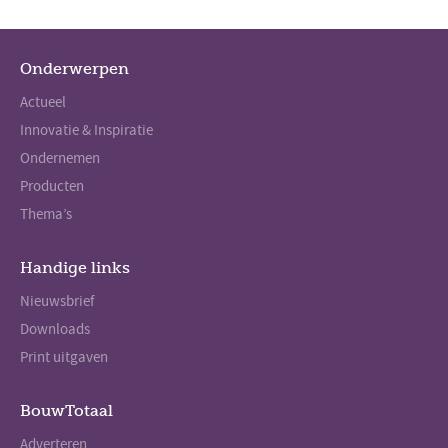
Onderwerpen
Actueel
Innovatie & Inspiratie
Ondernemen
Producten
Thema’s
Handige links
Nieuwsbrief
Downloads
Print uitgaven
BouwTotaal
Adverteren