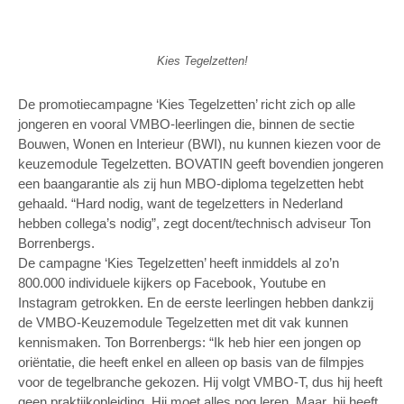
Kies Tegelzetten!
De promotiecampagne ‘Kies Tegelzetten’ richt zich op alle
jongeren en vooral VMBO-leerlingen die, binnen de sectie
Bouwen, Wonen en Interieur (BWI), nu kunnen kiezen voor de
keuzemodule Tegelzetten. BOVATIN geeft bovendien jongeren
een baangarantie als zij hun MBO-diploma tegelzetten hebt
gehaald. “Hard nodig, want de tegelzetters in Nederland
hebben collega’s nodig”, zegt docent/technisch adviseur Ton
Borrenbergs.
De campagne ‘Kies Tegelzetten’ heeft inmiddels al zo’n
800.000 individuele kijkers op Facebook, Youtube en
Instagram getrokken. En de eerste leerlingen hebben dankzij
de VMBO-Keuzemodule Tegelzetten met dit vak kunnen
kennismaken. Ton Borrenbergs: “Ik heb hier een jongen op
oriëntatie, die heeft enkel en alleen op basis van de filmpjes
voor de tegelbranche gekozen. Hij volgt VMBO-T, dus hij heeft
geen praktijkopleiding. Hij moet alles nog leren. Maar, hij heeft